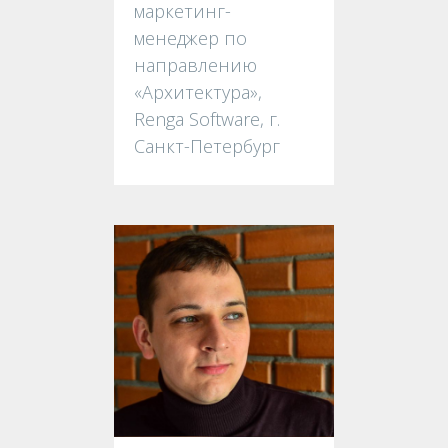
маркетинг-
менеджер по
направлению
«Архитектура»,
Renga Software, г.
Санкт-Петербург