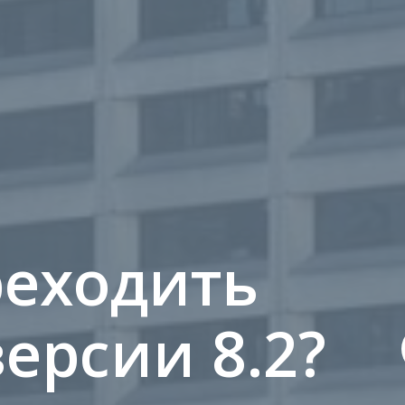
реходить
версии 8.2?