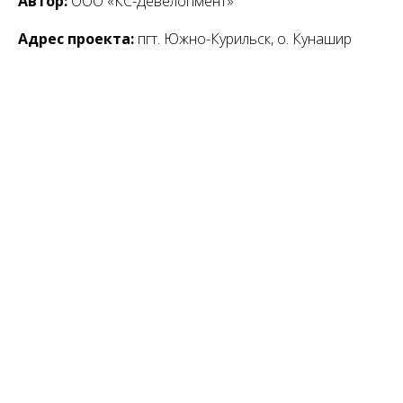
Автор:
ООО «КС-Девелопмент»
Адрес проекта:
пгт. Южно-Курильск, о. Кунашир