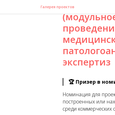
Быстровоз
Галерея проектов
(модульное
проведени
медицинск
патологоа
экспертиз
🏆 Призер в но
Номинация для проек
построенных или нах
среди коммерческих 