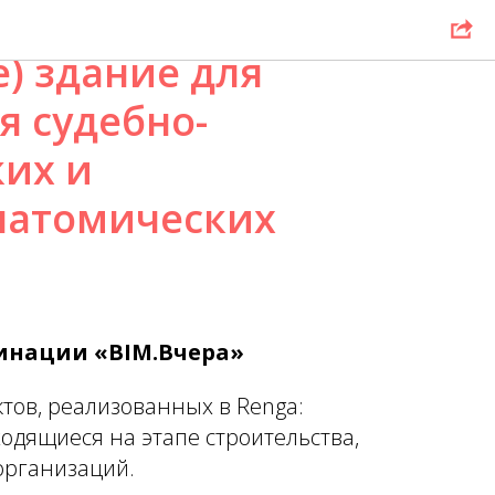
водимое
) здание для
я судебно-
их и
натомических
минации «BIM.Вчера»
тов, реализованных в Renga:
одящиеся на этапе строительства,
организаций.