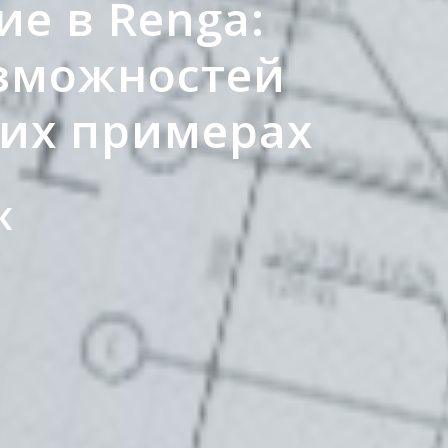
е в Renga:
зможностей
ких примерах
К