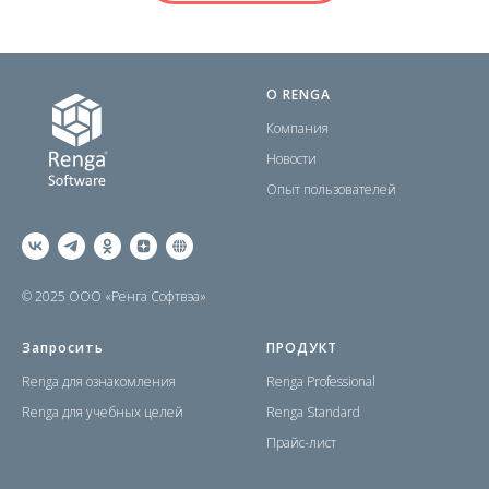
О RENGA
Компания
Новост
и
Опыт
пользователей
© 2025 ООО «Ренга Софтвэа»
Запросить
ПРОДУКТ
Renga для ознакомления
Renga Professional
Renga для учебных целей
Renga Standard
Прайс-лист